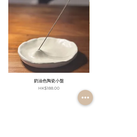
奶油色陶瓷小盤
價格
HK$188.00
聯絡資料