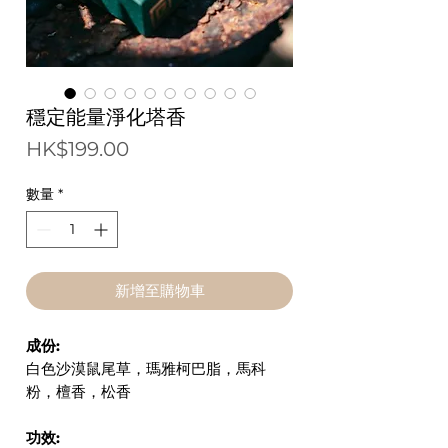
穩定能量淨化塔香
價
HK$199.00
格
數量
*
新增至購物車
成份:
白色沙漠鼠尾草，瑪雅柯巴脂，馬科
粉，檀香，松香
功效: